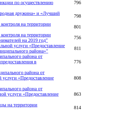
ункции по осуществлению
796
народная дружина» и «Лучший
798
 контроля на территории
801
 контроля на территории
756
имателей на 2019 год"
альной услуги «Предоставление
811
униципального района»"
ипального района от
 предоставления в
776
ципального района от
й услуги «Предоставление
808
ипального района от
ной услуги «Предоставление
863
ицы на территории
814