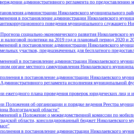
утверждении административного регламента по предоставлению
остановления администрации Николаевского муниципального рай
зменения в постановление администрации Николаевского муници
 антикоррупционного поведения муниципального служащего Ни
и Прогноза социально-экономического развития Николаевского 
 налоговой политики на 2019 год и плановый период 2020 и 20
изменений в постановление администрации Николаевского муници
мельных участков, предназначенных для бесплатного предоставл
изменений в постановление администрации Николаевского муниц
нном органе местного самоуправления Николаевского муниципа
дополнения в постановление администрации Николаевского муни
и Административного регламента исполнения муниципальной ф
нии ежегодного плана проведения проверок юридических лиц и
нии Положения об организации и порядке ведения Реестра муни
она Волгоградской области"
изменений в Положение о межведомственной комиссии по мобили
радской области, консолидированный бюджет Николаевского м
насе"
дополнения в постановление администрации Николаевского муни