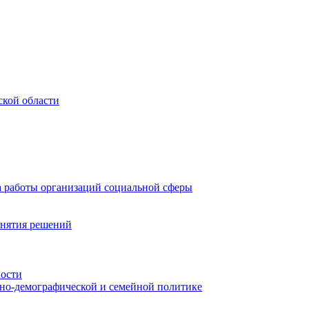
ской области
а работы организаций социальной сферы
инятия решений
ности
ьно-демографической и семейной политике