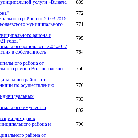
 муниципальной услуги «Выдача
839
она"
772
пального района от 29.03.2016
колаевского муниципального
771
муниципального района и
795
21 годов"
пального района от 13.04.2017
ения в собственность
764
ипального района от
льного района Волгоградской
760
ципального района от
ункции по осуществлению
776
 индивидуальных
783
ципального имущества
802
зации доходов в
униципального района и
796
ципального района от