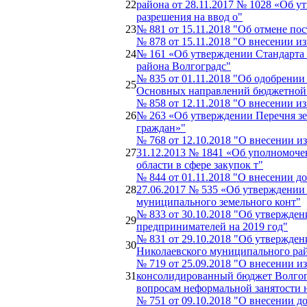
22
района от 28.11.2017 № 1028 «Об 
разрешения на ввод о"
23
№ 881 от 15.11.2018 "Об отмене п
№ 878 от 15.11.2018 "О внесении и
24
№ 161 «Об утверждении Стандарта
района Волгоградс"
№ 835 от 01.11.2018 "Об одобрени
25
Основных направлений бюджетной и
№ 858 от 12.11.2018 "О внесении 
26
№ 263 «Об утверждении Перечня зе
граждан»"
№ 768 от 12.10.2018 "О внесении 
27
31.12.2013 № 1841 «Об уполномоче
области в сфере закупок т"
№ 844 от 01.11.2018 "О внесении 
28
27.06.2017 № 535 «Об утверждени
муниципального земельного конт"
№ 833 от 30.10.2018 "Об утвержде
29
предпринимателей на 2019 год"
№ 831 от 29.10.2018 "Об утвержде
30
Николаевского муниципального рай
№ 719 от 25.09.2018 "О внесении 
31
консолидированный бюджет Волгог
вопросам неформальной занятости 
№ 751 от 09.10.2018 "О внесении 