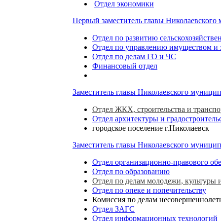
Отдел экономики
Первый заместитель главы Николаевского
Отдел по развитию сельскохозяйстве
Отдел по управлению имуществом и
Отдел по делам ГО и ЧС
Финансовый отдел
Заместитель главы Николаевского муницип
Отдел ЖКХ, строительства и транспо
Отдел архитектуры и градостроитель
городское поселение г.Николаевск
Заместитель главы Николаевского муници
Отдел организационно-правового обе
Отдел по образованию
Отдел по делам молодежи, культуры 
Отдел по опеке и попечительству
Комиссия по делам несовершеннолетн
Отдел ЗАГС
Отдел информационных технологий