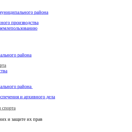
 муниципального района
нного производства
 землепользованию
ального района
рта
ства
пального района
спечения и архивного дела
и спорта
их и защите их прав