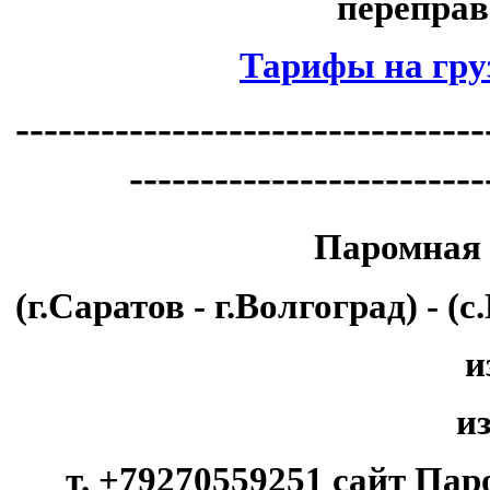
переправ
Тарифы на груз
---------------------------------
-------------------------
Паромная
(г.Саратов - г.Волгоград) -
(с
и
и
т. +79270559251 сайт Па