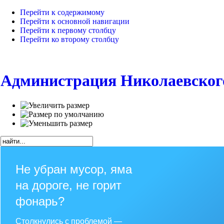
Перейти к содержимому
Перейти к основной навигации
Перейти к первому столбцу
Перейти ко второму столбцу
Администрация Николаевског
Не убран мусор, яма
на дороге, не горит
фонарь?
Столкнулись с проблемой —