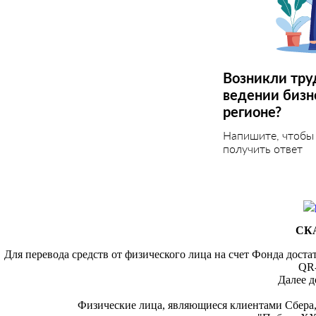
Возникли тру
ведении бизн
регионе?
Напишите, чтобы
получить ответ
СК
Для перевода средств от физического лица на счет Фонда дост
QR-
Далее д
Физические лица, являющиеся клиентами Сбера,