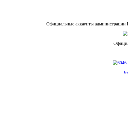
Официальные аккаунты администрации Н
Официа
Бе