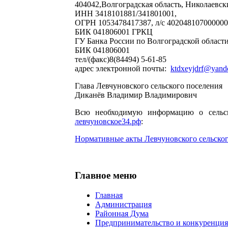
404042,Волгоградская область, Николаевски
ИНН 3418101881/341801001,
ОГРН 1053478417387, л/с 402048107000000
БИК 041806001 ГРКЦ
ГУ Банка России по Волгоградской област
БИК 041806001
тел/(факс)8(84494) 5-61-85
адрес электронной почты:
ktdxeyjdrf@yand
Глава Левчуновского сельского поселения
Диканёв Владимир Владимирович
Всю необходимую информацию о сельск
левчуновское34.рф
:
Нормативные акты Левчуновского сельског
Главное меню
Главная
Администрация
Районная Дума
Предпринимательство и конкуренция