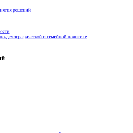
инятия решений
ности
ьно-демографической и семейной политике
ий