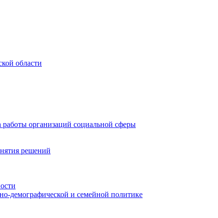
ской области
а работы организаций социальной сферы
инятия решений
ности
ьно-демографической и семейной политике