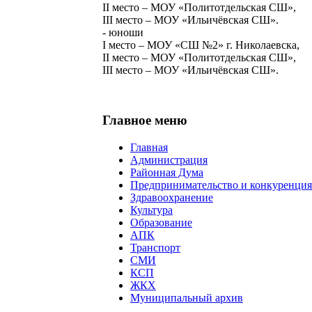
II место – МОУ «Политотдельская СШ»,
III место – МОУ «Ильичёвская СШ».
- юноши
I место – МОУ «СШ №2» г. Николаевска,
II место – МОУ «Политотдельская СШ»,
III место – МОУ «Ильичёвская СШ».
Главное меню
Главная
Администрация
Районная Дума
Предпринимательство и конкуренция
Здравоохранение
Культура
Образование
АПК
Транспорт
СМИ
КСП
ЖКХ
Муниципальный архив