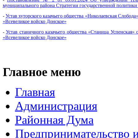
муниципального района Стратегии государственной политики 
-
Устав хуторского казачьего общества «Николаевская Слобода
«Всевеликое войско Донское»
-
Устав станичного казачьего общества «Станица Успенская» 
«Всевеликое войско Донское»
Главное меню
Главная
Администрация
Районная Дума
Предпринимательство и