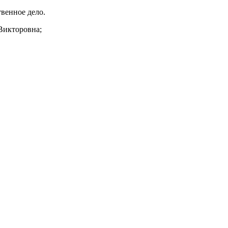
твенное дело.
Викторовна;