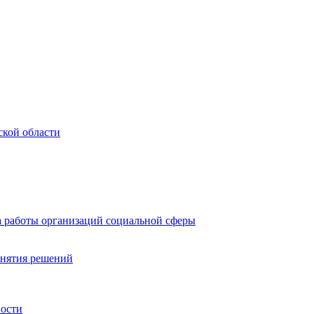
ской области
а работы организаций социальной сферы
инятия решений
ности