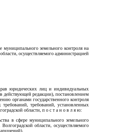
е муниципального земельного контроля на
 области, осуществляемого администрацией
прав юридических лиц и индивидуальных
(в действующей редакции), постановлением
ению органами государственного контроля
 требований, требований, установленных
адской области, п о с т а н о в л я ю:
ства в сфере муниципального земельного
 Волгоградской области, осуществляемого
нарушений).