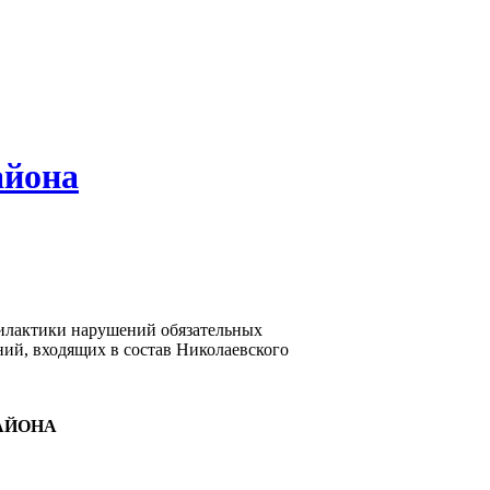
айона
илактики нарушений обязательных
ний, входящих в состав Николаевского
АЙОНА