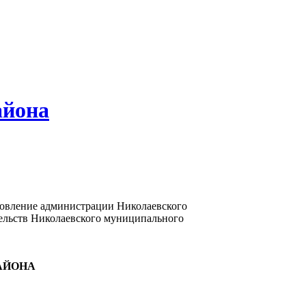
айона
новление администрации Николаевского
тельств Николаевского муниципального
АЙОНА