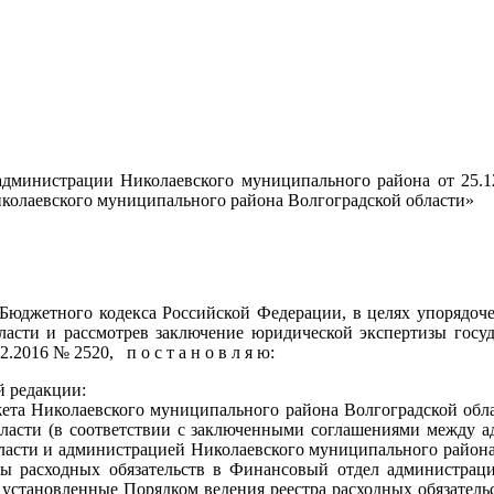
администрации Николаевского муниципального района от 25.
Николаевского муниципального района Волгоградской области»
юджетного кодекса Российской Федерации, в целях упорядоч
асти и рассмотрев заключение юридической экспертизы госуд
.2016 № 2520, п о с т а н о в л я ю:
й редакции:
жета Николаевского муниципального района Волгоградской обл
ласти (в соответствии с заключенными соглашениями между 
ласти и администрацией Николаевского муниципального района
тры расходных обязательств в Финансовый отдел администра
, установленные Порядком ведения реестра расходных обязател