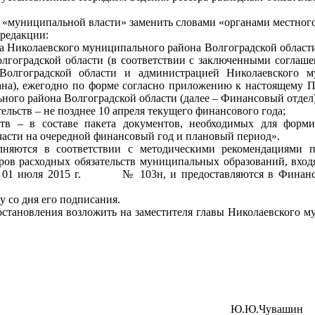
ва «муниципальной власти» заменить словами «органами местног
 редакции:
та Николаевского муниципального района Волгоградской области
лгоградской области (в соответствии с заключенными согла
Волгоградской области и администрацией Николаевского м
на), ежегодно по форме согласно приложению к настоящему П
ого района Волгоградской области (далее – Финансовый отдел)
ельств – не позднее 10 апреля текущего финансового года;
ств – в составе пакета документов, необходимых для форм
асти на очередной финансовый год и плановый период».
полняются в соответствии с методическими рекомендациями 
тров расходных обязательств муниципальных образований, вхо
т 01 июля 2015 г. № 103н, и предоставляются в Финансо
у со дня его подписания.
остановления возложить на заместителя главы Николаевского м
о района Ю.Ю.Чувашин